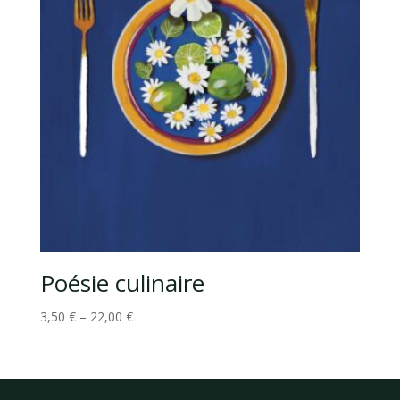
Poésie culinaire
3,50
€
–
22,00
€