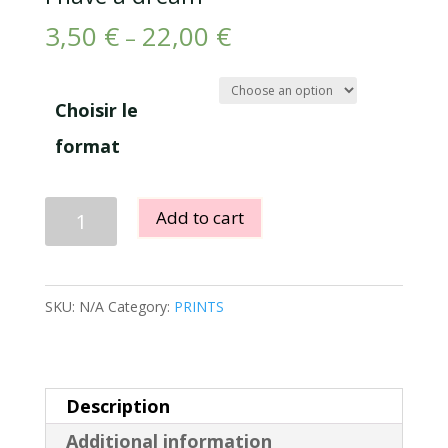
3,50
€
22,00
€
–
Choisir le
format
I
Add to cart
have
a
dream
SKU:
N/A
Category:
PRINTS
quantity
Description
Additional information