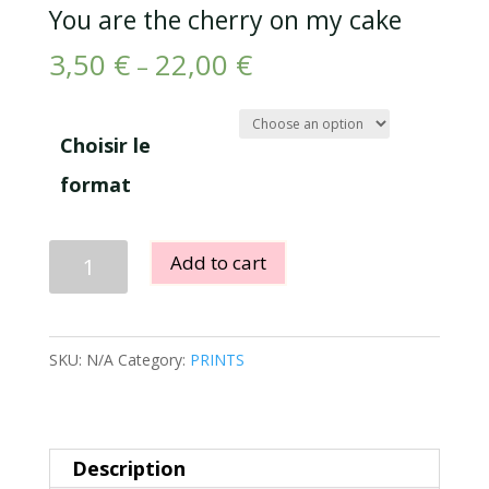
You are the cherry on my cake
3,50
€
22,00
€
–
Choisir le
format
You
Add to cart
are
the
cherry
SKU:
N/A
Category:
PRINTS
on
my
cake
Description
quantity